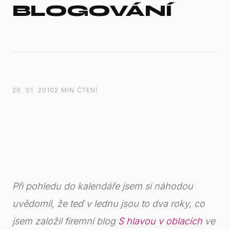
BLOGOVÁNÍ
26. 01. 2010
2 MIN ČTENÍ
Při pohledu do kalendáře jsem si náhodou
uvědomil, že teď v lednu jsou to dva roky, co
jsem založil firemní blog
S hlavou v oblacích
ve