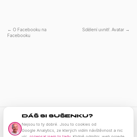
← O Facebooku na
Sdělení uvnitř. Avatar →
Facebooku
DÁŠ SI SUŠENKU?
Nejsou to ty dobré. Jsou to cookies od
© 2009–2026 PAVEL HORALÍK
Google Analytics, ze kterých vidím návštěvnost a nic
Postaveno s AI a vibe codingem
víc,
rozepsal jsem to tady
. Klidně odmítni, web pojede