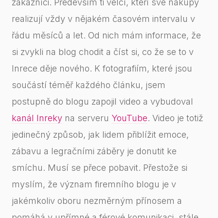
zákazníci. Především ti velcí, kteří své nákupy
realizují vždy v nějakém časovém intervalu v
řádu měsíců a let. Od nich mám informace, že
si zvykli na blog chodit a číst si, co že se to v
Inrece děje nového. K fotografiím, které jsou
součástí téměř každého článku, jsem
postupně do blogu zapojil video a vybudoval
kanál Inreky
na serveru
YouTube
. Video je totiž
jedinečný způsob, jak lidem přiblížit emoce,
zábavu a legračními záběry je donutit ke
smíchu. Musí se přece pobavit. Přestože si
myslím, že význam firemního blogu je v
jakémkoliv oboru nezměrným přínosem a
pomáhá v upřímné a férové komunikaci, stále