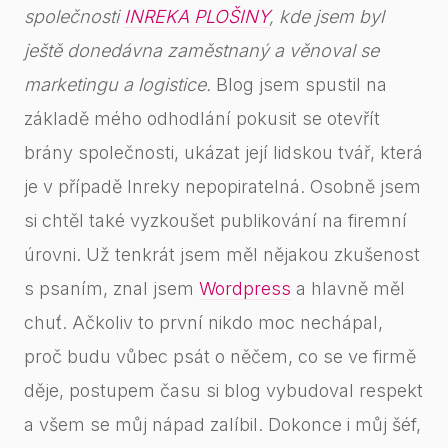
společnosti
INREKA PLOŠINY
, kde jsem byl
ještě donedávna zaměstnaný a věnoval se
marketingu a logistice.
Blog jsem spustil na
základě mého odhodlání pokusit se otevřít
brány společnosti, ukázat její lidskou tvář, která
je v případě Inreky nepopiratelná. Osobně jsem
si chtěl také vyzkoušet publikování na firemní
úrovni. Už tenkrát jsem měl nějakou zkušenost
s psaním, znal jsem
Wordpress
a hlavně měl
chuť. Ačkoliv to první nikdo moc nechápal,
proč budu vůbec psát o něčem, co se ve firmě
děje, postupem času si blog vybudoval respekt
a všem se můj nápad zalíbil. Dokonce i můj šéf,