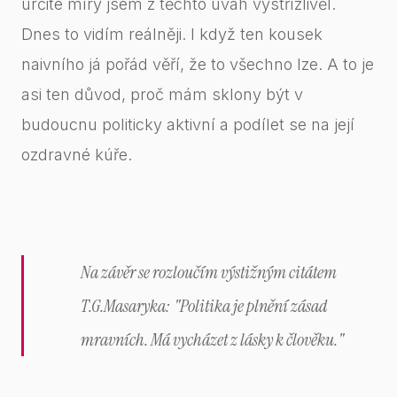
určité míry jsem z těchto úvah vystřízlivěl.
Dnes to vidím reálněji. I když ten kousek
naivního já pořád věří, že to všechno lze. A to je
asi ten důvod, proč mám sklony být v
budoucnu politicky aktivní a podílet se na její
ozdravné kúře.
Na závěr se rozloučím výstižným citátem
T.G.Masaryka: "Politika je plnění zásad
mravních. Má vycházet z lásky k člověku."