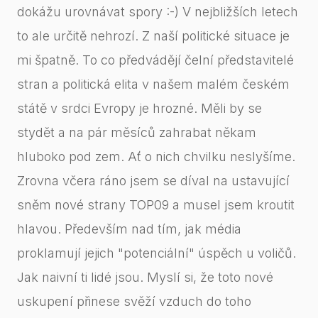
dokážu urovnávat spory :-) V nejbližších letech
to ale určitě nehrozí. Z naší politické situace je
mi špatně. To co předvádějí čelní představitelé
stran a politická elita v našem malém českém
státě v srdci Evropy je hrozné. Měli by se
stydět a na pár měsíců zahrabat někam
hluboko pod zem. Ať o nich chvilku neslyšíme.
Zrovna včera ráno jsem se díval na ustavující
sněm nové strany TOP09 a musel jsem kroutit
hlavou. Především nad tím, jak média
proklamují jejich "potenciální" úspěch u voličů.
Jak naivní ti lidé jsou. Myslí si, že toto nové
uskupení přinese svěží vzduch do toho