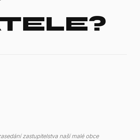
T
TELE?
zasedání zastupitelstva naší malé obce