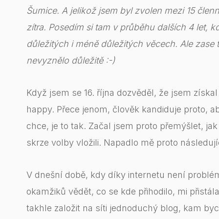
Šumice. A jelikož jsem byl zvolen mezi 15 člen
zítra. Posedím si tam v průběhu dalších 4 let, 
důležitých i méně důležitých věcech. Ale zase 
nevyznělo důležitě :-)
Když jsem se 16. října dozvěděl, že jsem získa
happy. Přece jenom, člověk kandiduje proto, aby
chce, je to tak. Začal jsem proto přemýšlet, ja
skrze volby vložili. Napadlo mě proto následují
V dnešní době, kdy díky internetu není probl
okamžiků vědět, co se kde přihodilo, mi přistál
takhle založit na síti jednoduchý blog, kam b