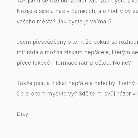
Tak jsem se rozhodl zeptat vás, zda byste z va
Nežijete sice u nás v Šumicích, ale hodily by 
vašeho města? Jak byste je vnímali?
Jsem přesvědčený o tom, že pokud se rozhodn
mít ráda a možná získám nepřátele, kterým se t
přece takové informace rádi přečtou. No ne?
Takže psát a získat nepřátele nebo být hodný z
Co si o tom myslíte vy? Sdělte mi svůj názor v
Díky