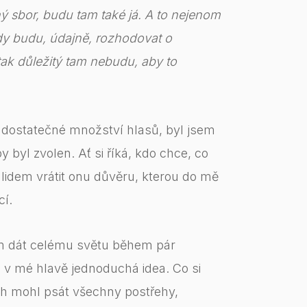
ný sbor, budu tam také já. A to nejenom
kdy budu, údajně, rozhodovat o
tak důležitý tam nebudu, aby to
l dostatečné množství hlasů, byl jsem
 byl zvolen. Ať si říká, kdo chce, co
k lidem vrátit onu důvěru, kterou do mě
cí.
ém dát celému světu během pár
a v mé hlavě jednoduchá idea. Co si
ych mohl psát všechny postřehy,