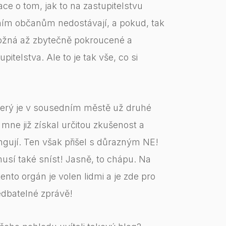
e o tom, jak to na zastupitelstvu
ním občanům nedostávají, a pokud, tak
možná až zbytečně pokroucené a
pitelstva. Ale to je tak vše, co si
terý je v sousedním městě už druhé
 mne již získal určitou zkušenost a
ngují. Ten však přišel s důrazným NE!
musí také sníst! Jasně, to chápu. Na
nto orgán je volen lidmi a je zde pro
nedbatelné zprávě!