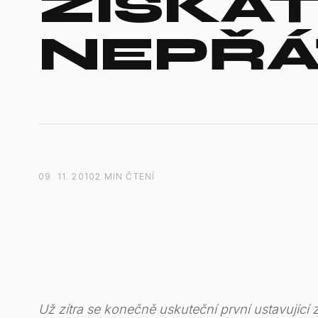
ZÍSKA
NEPŘÁ
09. 11. 2010
2 MIN ČTENÍ
Už zítra se konečně uskuteční první ustavující 