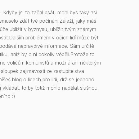
. Kdyby jsi to začal psát, mohl bys taky asi
muselo zdát tvé počínání.Záleží, jaký máš
emůže ublížit v byznysu, ublížit tvým známým
psát.Dalším problémem v očích lidí může být
ý podává nepravdivé informace. Sám určitě
tiku, aniž by o ní cokoliv věděli.Protože to
zn. ne voličům komunistů a možná ani některým
 sloupek zajímavosti ze zastupitelstva
píšeš blog o lidech pro lidi, drž se jednoho
vkládat, to by totiž mohlo nadělat slušnou
ního :)