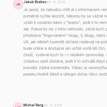
Jakub Brabec
09. 11. 2010
JB
Je jasné, že nebudou chtít jít s informacemi ven
poměrně rychle skončit, někomu by se vážně ne
vztah k ostatním lidem z "teamu", jestli ti to n
atp. Pokud by nic z toho nehrozilo, začal bych 
představa "fingovaného" blogu, tj. blogu, kter
víš, jak někteří tuzemští občané nadávají na poli
bude online a dostupné jen určité sortě lidí (t
čssd), vydával bych to i v nějakém zpravodaji -
(otázkou opět zůstává, jestli ti to schválí).Když 
pravidla: žádné komentáře. Vůbec je neumožňuj 
paseku.Hodně štěstí a ublogni občas něco osob
Michal Berg
09. 11. 2010