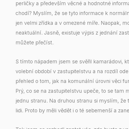
perličky a především věcné a hodnotné informac
chodí? Myslím, že se tyto informace k normál
jen velmi zřídka a v omezené míře. Naopak, 
neaktuální. Jasně, existuje výpis z jednání zastu
můžete přečíst.
S tímto nápadem jsem se svěřil kamarádovi, k
volební období v zastupitelstvu a na rozdíl ode
přehled o tom, jak na komunální úrovni věci fu
Prý, co se na zastupitelstvu upeče, to se tam 
jednu stranu. Na druhou stranu si myslím, že te
lidi. Proto by měli vědět i o té sebemenší a za