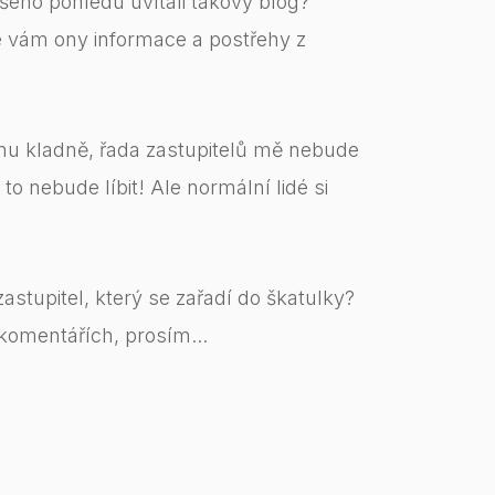
šeho pohledu uvítali takový blog?
se vám ony informace a postřehy z
u kladně, řada zastupitelů mě nebude
o nebude líbit! Ale normální lidé si
astupitel, který se zařadí do škatulky?
 komentářích, prosím...