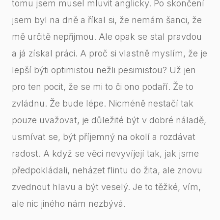
tomu jsem musel mluvit anglicky. Po skončení
jsem byl na dně a říkal si, že nemám šanci, že
mě určitě nepřijmou. Ale opak se stal pravdou
a já získal práci. A proč si vlastně myslím, že je
lepší býti optimistou nežli pesimistou? Už jen
pro ten pocit, že se mi to či ono podaří. Že to
zvládnu. Že bude lépe. Nicméně nestačí tak
pouze uvažovat, je důležité být v dobré náladě,
usmívat se, být příjemný na okolí a rozdávat
radost. A když se věci nevyvíjejí tak, jak jsme
předpokládali, neházet flintu do žita, ale znovu
zvednout hlavu a být veselý. Je to těžké, vím,
ale nic jiného nám nezbývá.