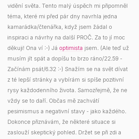
vidění světa. Tento malý úspěch mi připomněl
téma, které mi před pár dny navrhla jedna
kamarádka/čtenářka, když jsem žádal o
inspiraci a návrhy na další PROČ. Za to jí moc
děkuji! Ona ví :-) Já
optimista
jsem. (Ale teď už
musím jít spát a dopíšu to brzo ráno/22.59 -
Začínám psát/6.32 :-) Snažím se na svět dívat
z té lepší stránky a vybírám si spíše pozitivní
rysy každodenního života. Samozřejmě, že ne
vždy se to daří. Občas mě zachvátí
pesimismus a negativní stavy - jako každého.
Dokonce přiznávám, že některé situace si
zaslouží skeptický pohled. Držet se při zdi a