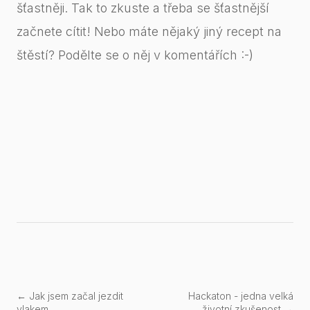
šťastněji. Tak to zkuste a třeba se šťastnější
začnete cítit! Nebo máte nějaký jiný recept na
štěstí? Podělte se o něj v komentářích :-)
← Jak jsem začal jezdit
Hackaton - jedna velká
vlakem
životní zkušenost →