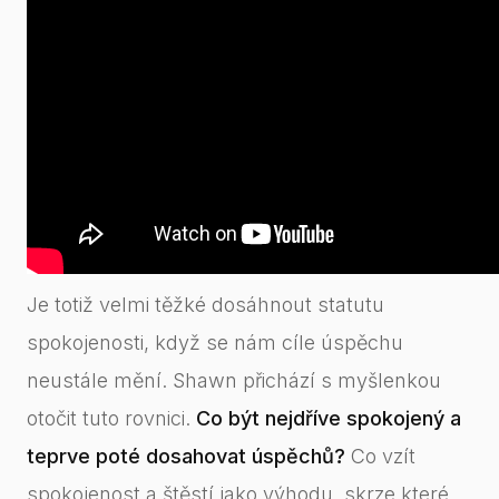
Je totiž velmi těžké dosáhnout statutu
spokojenosti, když se nám cíle úspěchu
neustále mění. Shawn přichází s myšlenkou
otočit tuto rovnici.
Co být nejdříve spokojený a
teprve poté dosahovat úspěchů?
Co vzít
spokojenost a štěstí jako výhodu, skrze které