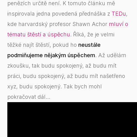
penězích určitě není. K tomuto článku mě
inspirovala jedna povedená přednáška z
TEDu
,
kde harvardský profesor Shawn Achor
mluví o
tématu štěstí a úspěchu
. Říká, že je velmi
těžké najít štěstí, pokud ho
neustále
podmiňujeme nějakým úspěchem
. Až udělám
zkoušku, tak budu spokojený, až budu mít
práci, budu spokojený, až budu mít našetřeno
xyz, budu spokojený. Tak bych mohl
pokračovat dál…