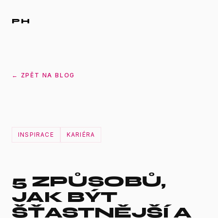
PH
← ZPĚT NA BLOG
INSPIRACE
KARIÉRA
5 ZPŮSOBŮ,
JAK BÝT
ŠŤASTNĚJŠÍ A