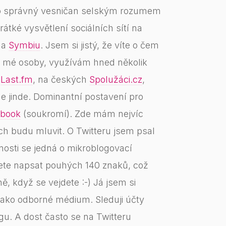
ako správný vesničan selským rozumem
rátké vysvětlení sociálních sítí na
na
Symbiu
. Jsem si jistý, že víte o čem
ýká mé osoby, využívám hned několik
,
Last.fm
, na českých
Spolužáci.cz
,
e jinde. Dominantní postavení pro
book
(soukromí). Zde mám nejvíc
ách budu mluvit. O Twitteru jsem psal
čnosti se jedná o mikroblogovací
žete napsat pouhých 140 znaků, což
ě, když se vejdete :-) Já jsem si
ž jako odborné médium. Sleduji účty
gu. A dost často se na Twitteru