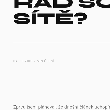
RÁD SO
SÍTĚ?
04. 11. 2009
2 MIN ČTENÍ
Zprvu jsem plánoval, že dnešní článek uchop