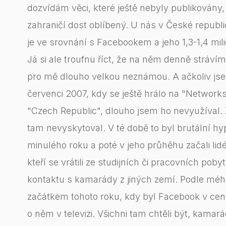
dozvídám věci, které ještě nebyly publikovány, a
zahraničí dost oblíbený. U nás v České republice 
je ve srovnání s Facebookem a jeho 1,3-1,4 milio
Já si ale troufnu říct, že na něm denně stráv
pro mě dlouho velkou neznámou. A ačkoliv jse
červenci 2007, kdy se ještě hrálo na "Networks
"Czech Republic", dlouho jsem ho nevyužíval. 
tam nevyskytoval. V té době to byl brutální hy
minulého roku a poté v jeho průhěhu začali lidé
kteří se vrátili ze studijních či pracovních pobyt
kontaktu s kamarády z jiných zemí. Podle mého
začátkem tohoto roku, kdy byl Facebook v cent
o něm v televizi. Všichni tam chtěli být, kamará