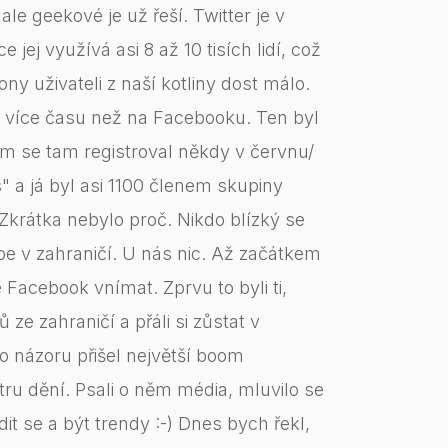
le geekové je už řeší. Twitter je v
jej využívá asi 8 až 10 tisích lidí, což
ny uživateli z naší kotliny dost málo.
ím více času než na Facebooku. Ten byl
m se tam registroval někdy v červnu/
" a já byl asi 1100 členem skupiny
Zkrátka nebylo proč. Nikdo blízký se
pe v zahraničí. U nás nic. Až začátkem
 Facebook vnímat. Zprvu to byli ti,
ů ze zahraničí a přáli si zůstat v
 názoru přišel největší boom
ru dění. Psali o něm média, mluvilo se
dit se a být trendy :-) Dnes bych řekl,