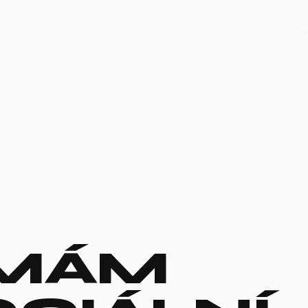
O
 MÁM