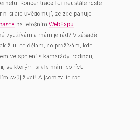
ernetu. Koncentrace lidí neustále roste
hni si ale uvědomují, že zde panuje
nášce
na letošním
WebExpu
.
né využívám a mám je rád? V zásadě
jak žiju, co dělám, co prožívám, kde
sem ve spojení s kamarády, rodinou,
i, se kterými si ale mám co říct.
ím svůj život! A jsem za to rád...