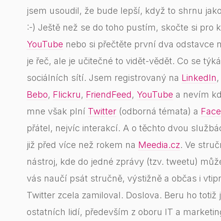
jsem usoudil, že bude lepší, když to shrnu j
:-) Ještě než se do toho pustím, skočte si pro k
YouTube
nebo si přečtěte první dva odstavce 
je řeč, ale je učitečné to vidět-vědět. Co se t
sociálních sítí. Jsem registrovaný na
LinkedIn
Bebo
,
Flickru
,
FriendFeed
,
YouTube
a nevím kd
mne však plní
Twitter
(odborná témata) a
Face
přátel, nejvíc interakcí. A o těchto dvou služb
již před více než rokem na
Meedia.cz
. Ve stru
nástroj, kde do jedné zprávy (tzv. tweetu) mů
vás naučí psát stručně, výstižně a občas i vtipn
Twitter zcela zamiloval. Doslova. Beru ho toti
ostatních lidí, především z oboru IT a marketin